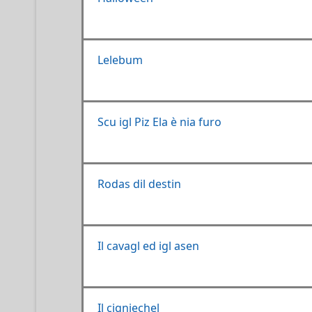
Lelebum
Scu igl Piz Ela è nia furo
Rodas dil destin
Il cavagl ed igl asen
Il cigniechel