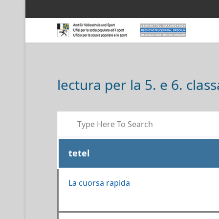
lectura per la 5. e 6. cla
tetel
La cuorsa rapida