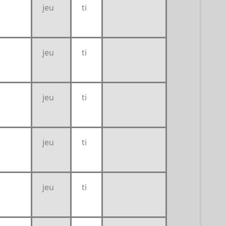
jeu
ti
jeu
ti
jeu
ti
jeu
ti
jeu
ti