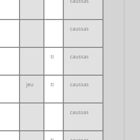
caussas
caussas
ti
caussas
jeu
ti
caussas
caussas