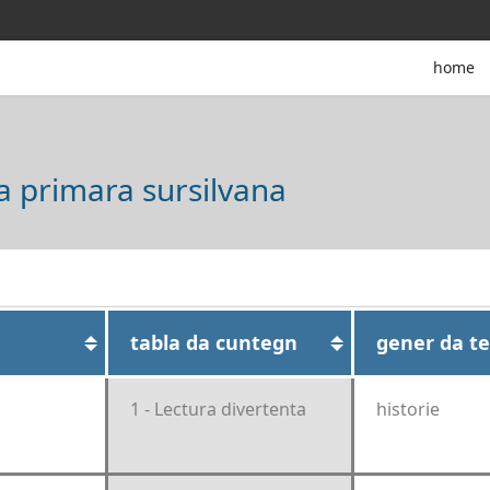
home
ssa primara sursilvana
tabla da cuntegn
gener da te
1 - Lectura divertenta
historie