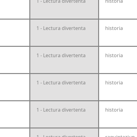
1 - Lectura divertenta
historia
1 - Lectura divertenta
historia
1 - Lectura divertenta
historia
1 - Lectura divertenta
historia
1 - Lectura divertenta
historia