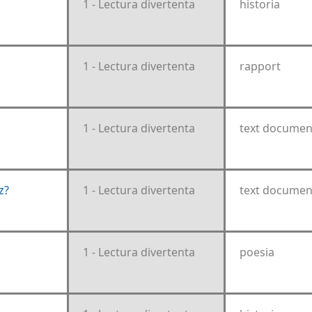
1 - Lectura divertenta
historia
1 - Lectura divertenta
rapport
1 - Lectura divertenta
text documen
z?
1 - Lectura divertenta
text documen
1 - Lectura divertenta
poesia