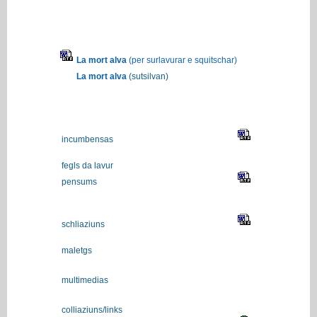
La mort alva
(per surlavurar e squitschar)
La mort alva
(sutsilvan)
incumbensas
fegls da lavur
pensums
schliaziuns
maletgs
multimedias
colliaziuns/links