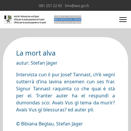
081 257 22 65
Imv@avs.gr.ch
La mort alva
autur: Stefan Jäger
Intervista cun il pur Josef Tannast, ch’è vegni
sutterrà d’ina lavina ensemen cun ses frar.
Signur Tannast raquinta co che quai è stà
per el. Tranter auter ha el respundì a
dumondas sco: Avais Vus gì tema da murir?
Avais Vus gì blessuras? ed auter pli.
© Bibiana Beglau, Stefan Jäger