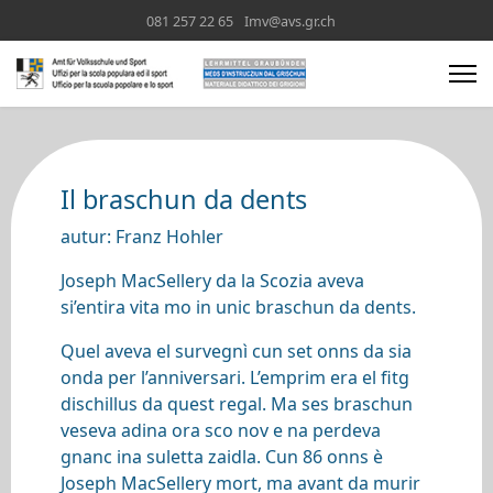
081 257 22 65
Imv@avs.gr.ch
Il braschun da dents
autur: Franz Hohler
Joseph MacSellery da la Scozia aveva
si’entira vita mo in unic braschun da dents.
Quel aveva el survegnì cun set onns da sia
onda per l’anniversari. L’emprim era el fitg
dischillus da quest regal. Ma ses braschun
veseva adina ora sco nov e na perdeva
gnanc ina suletta zaidla. Cun 86 onns è
Joseph MacSellery mort, ma avant da murir