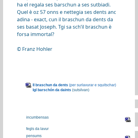
ha el regala ses barschun a ses sutbiadi.
Quel è oz 57 onns e nettegia ses dents anc
adina - exact, cun il braschun da dents da
ses basat Joseph. Tgi sa sch’il braschun è
forsa immortal?
© Franz Hohler
Il braschun da dents
(per surlavurar e squitschar)
Igl barschón da daints
(sutsilvan)
incumbensas
fegls da lavur
pensums