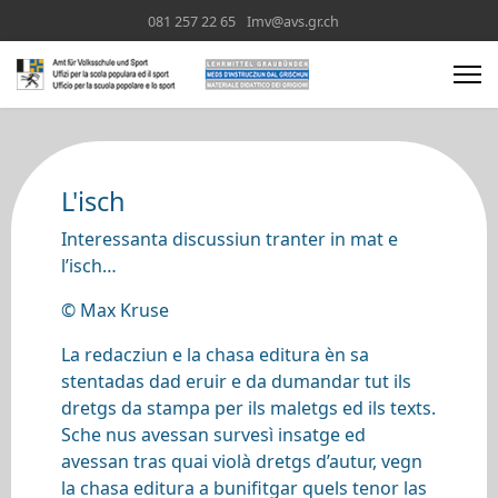
081 257 22 65
Imv@avs.gr.ch
L'isch
Interessanta discussiun tranter in mat e
l’isch…
© Max Kruse
La redacziun e la chasa editura èn sa
stentadas dad eruir e da dumandar tut ils
dretgs da stampa per ils maletgs ed ils texts.
Sche nus avessan survesì insatge ed
avessan tras quai violà dretgs d’autur, vegn
la chasa editura a bunifitgar quels tenor las