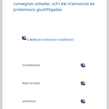
cunvegnas usitadas, sch’i dat in’annunzia da
pretensiuns giustifitgadas.
L'isch
(per surlavurar e squitschar)
incumbensas
fegls da lavur
schliaziun