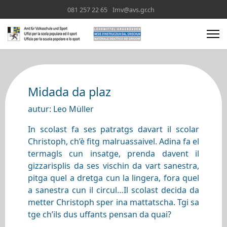
081 257 22 65
Imv@avs.gr.ch
Midada da plaz
autur: Leo Müller
In scolast fa ses patratgs davart il scolar
Christoph, ch’è fitg malruassaivel. Adina fa el
termagls cun insatge, prenda davent il
gizzarisplis da ses vischin da vart sanestra,
pitga quel a dretga cun la lingera, fora quel
a sanestra cun il circul…Il scolast decida da
metter Christoph sper ina mattatscha. Tgi sa
tge ch’ils dus uffants pensan da quai?