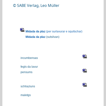
© SABE Verlag, Leo Müller
Midada da plaz
(per surlavurar e squitschar)
Midada da plaz
(sutsilvan)
incumbensas
fegls da lavur
pensums
schliaziuns
maletgs