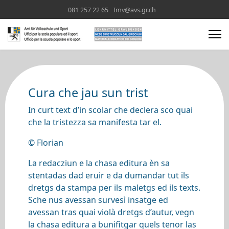
081 257 22 65
Imv@avs.gr.ch
Cura che jau sun trist
In curt text d’in scolar che declera sco quai
che la tristezza sa manifesta tar el.
© Florian
La redacziun e la chasa editura èn sa
stentadas dad eruir e da dumandar tut ils
dretgs da stampa per ils maletgs ed ils texts.
Sche nus avessan survesì insatge ed
avessan tras quai violà dretgs d’autur, vegn
la chasa editura a bunifitgar quels tenor las