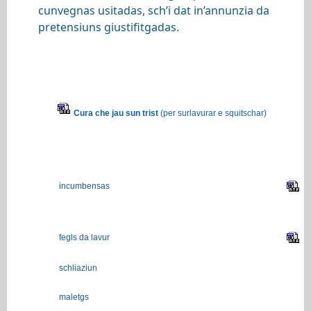
cunvegnas usitadas, sch’i dat in’annunzia da
pretensiuns giustifitgadas.
Cura che jau sun trist
(per surlavurar e squitschar)
incumbensas
fegls da lavur
schliaziun
maletgs