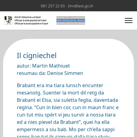
081 257 22 65
Imv@avs.gr.ch
Il cigniechel
autur: Martin Mathiuet
resumau da: Denise Simmen
Brabant era ina tiara lunsch encunter
mesanotg. Suenter la mort dil retg da
Brabant ei Elsa, sia suletta feglia, daventada
regina. “Cun in bien cor, cun in maun franc e
cun tut miu spért vi jeu survir a nossa tiara
ed a nies pievel da Brabant”, quei ha ella
empermess a siu bab. Mo per ch’ella sappi
reger, han tut ils signurs dalla tiara stuiu