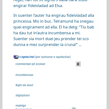
engirar fideivladad ad Elsa.
In suenter l’auter ha engirau fideivladad alla
princessa. Mo in buc. Telramund ha snegau
quei engirament ad ella. El ha detg: “Tiu bab
ha dau tut in’autra incumbensa a mi.
Suenter sia mort duei jeu prender tei sco
dunna e mez surprender la cruna!” ...
Il cigniechel
(
per surluvrar e squitschar)
commentari pil scolast
incumbensas
fegls da lavur
sligiaziuns
maletgs