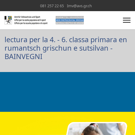
081 257 22 65
Imv@avs.gr.ch
lectura per la 4. - 6. classa primara en
rumantsch grischun e sutsilvan -
BAINVEGNI