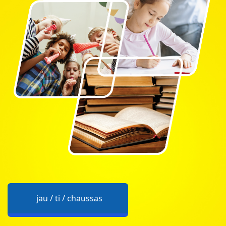
jau / ti / chaussas